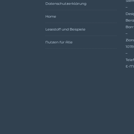
Ste
Datenschutzerklärung
–
Desi
Home
Bera
Barr
Lesestoff und Beispiele
–
Zion
Nutzen für Alle
10119
–
Tele
E-Ma