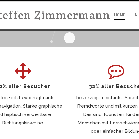
Steffen Zimmermann
HOME
N
0% aller Besucher
32% aller Besuch
hten sich bevorzugt nach
bevorzugen einfache Sprach
vigation: Starke graphische
Fremdworte und mit kurzen 
d haptisch verwertbare
Das sind Touristen, Kinde
Richtungshinweise.
Menschen mit Lernschwieri
oder einfacher Bildun