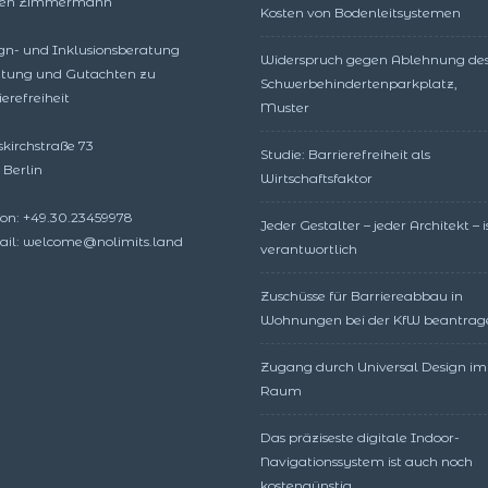
ffen Zimmermann
Kosten von Bodenleitsystemen
gn- und Inklusionsberatung
Widerspruch gegen Ablehnung de
tung und Gutachten zu
Schwerbehindertenparkplatz,
ierefreiheit
Muster
skirchstraße 73
Studie: Barrierefreiheit als
 Berlin
Wirtschaftsfaktor
fon: +49.30.23459978
Jeder Gestalter – jeder Architekt – i
il: welcome@nolimits.land
verantwortlich
Zuschüsse für Barriereabbau in
Wohnungen bei der KfW beantrag
Zugang durch Universal Design im
Raum
Das präziseste digitale Indoor-
Navigationssystem ist auch noch
kostengünstig