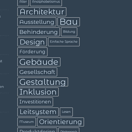
Alter
Analphabetismus
Architektur
s
Bau
Ausstellung
Behinderung
Bildung
Design
Einfache Sprache
Förderung
Gebäude
st
Gesellschaft
Gestaltung
en
Inklusion
Investitionen
Leitsystem
Lesen
Orientierung
Museum
Produktdesign
Pädagogik