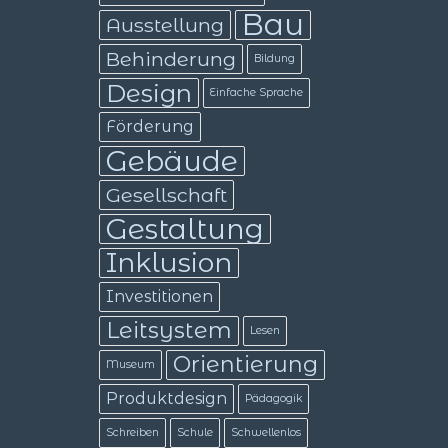
Bau
Ausstellung
Behinderung
Bildung
Design
Einfache Sprache
Förderung
Gebäude
Gesellschaft
Gestaltung
Inklusion
Investitionen
Leitsystem
Lesen
Orientierung
Museum
Produktdesign
Pädagogik
Schreiben
Schule
Schwellenlos