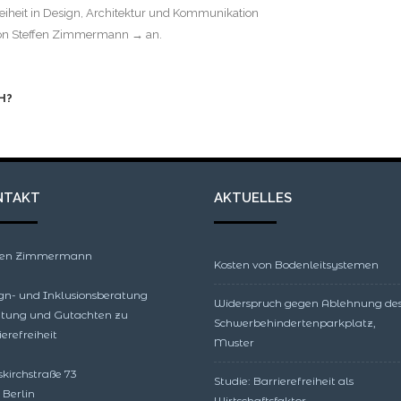
reiheit in Design, Architektur und Kommunikation
 von Steffen Zimmermann
→
an.
H?
NTAKT
AKTUELLES
ffen Zimmermann
Kosten von Bodenleitsystemen
gn- und Inklusionsberatung
Widerspruch gegen Ablehnung de
tung und Gutachten zu
Schwerbehindertenparkplatz,
ierefreiheit
Muster
skirchstraße 73
Studie: Barrierefreiheit als
 Berlin
Wirtschaftsfaktor