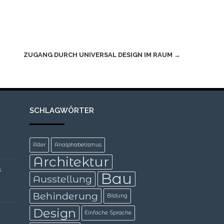
ZUGANG DURCH UNIVERSAL DESIGN IM RAUM
→
SCHLAGWÖRTER
Alter
Analphabetismus
Architektur
s
Bau
Ausstellung
Behinderung
Bildung
Design
Einfache Sprache