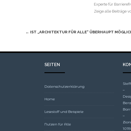
Experte für Barrieref
Zeige alle Beiträge
Beitragsnavigation
←
IST „ARCHITEKTUR FÜR ALLE“ ÜBERHAUPT MÖGLIC
SEITEN
KO
Ste
Datenschutzerklärung
–
Desi
Home
Bera
Barr
Lesestoff und Beispiele
–
Zion
Nutzen für Alle
10119