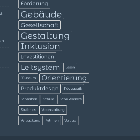
Förderung
Gebäude
st
Gesellschaft
Gestaltung
en
Inklusion
Investitionen
Leitsystem
Lesen
Orientierung
Museum
Produktdesign
Pädagogik
Schreiben
Schule
Schwellenlos
Stufenlos
Veranstaltung
Verpackung
Vitrinen
Vortrag