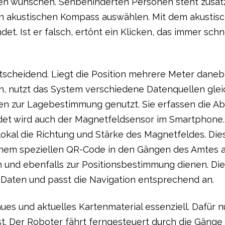
 wünschen. Sehbehinderten Personen steht zusätzli
 akustischen Kompass auswählen. Mit dem akustisc
et. Ist er falsch, ertönt ein Klicken, das immer schn
entscheidend. Liegt die Position mehrere Meter danebe
n, nutzt das System verschiedene Datenquellen glei
n zur Lagebestimmung genutzt. Sie erfassen die A
et wird auch der Magnetfeldsensor im Smartphone. 
 lokal die Richtung und Stärke des Magnetfeldes. Di
einem speziellen QR-Code in den Gängen des Amtes 
und ebenfalls zur Positionsbestimmung dienen. Die
 Daten und passt die Navigation entsprechend an.
ues und aktuelles Kartenmaterial essenziell. Dafür 
t. Der Roboter fährt ferngesteuert durch die Gänge 