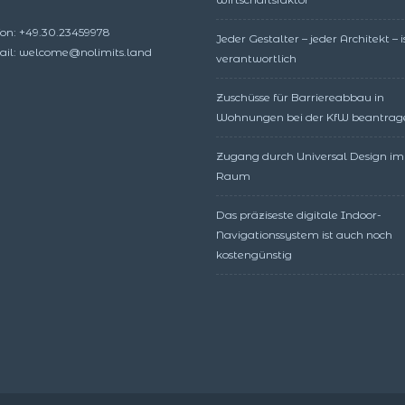
fon: +49.30.23459978
Jeder Gestalter – jeder Architekt – i
il: welcome@nolimits.land
verantwortlich
Zuschüsse für Barriereabbau in
Wohnungen bei der KfW beantrag
Zugang durch Universal Design im
Raum
Das präziseste digitale Indoor-
Navigationssystem ist auch noch
kostengünstig