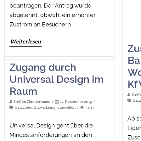
beantragen. Der Antrag wurde
abgelehnt, obwohl ein erhöhter
Zustrom an Besuchern
Weiterlesen
Zu
Ba
Zugang durch
Wo
Universal Design im
Kf
Raum
Stef
Baul
Steffen Zimmermann
17. Dezember 2019
Bauliches
,
Entwicklung
,
Innovation
3493
Ab s
Universal Design geht über die
Eige
Mindestanforderungen an den
Zusc