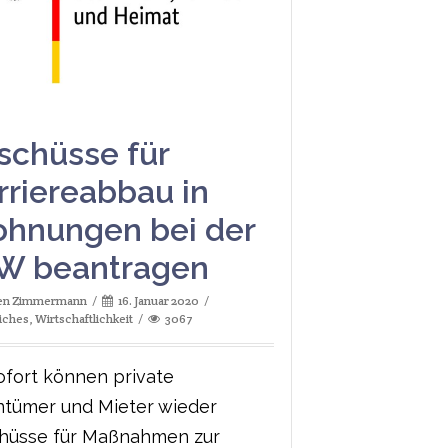
schüsse für
rriereabbau in
hnungen bei der
W beantragen
fen Zimmermann
16. Januar 2020
iches
,
Wirtschaftlichkeit
3067
ofort können private
ntümer und Mieter wieder
hüsse für Maßnahmen zur