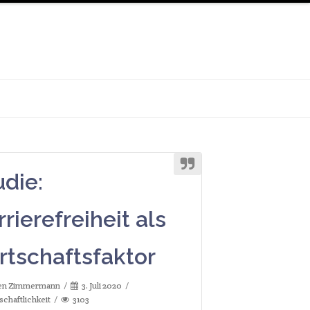
udie:
rierefreiheit als
rtschaftsfaktor
fen Zimmermann
3. Juli 2020
schaftlichkeit
3103