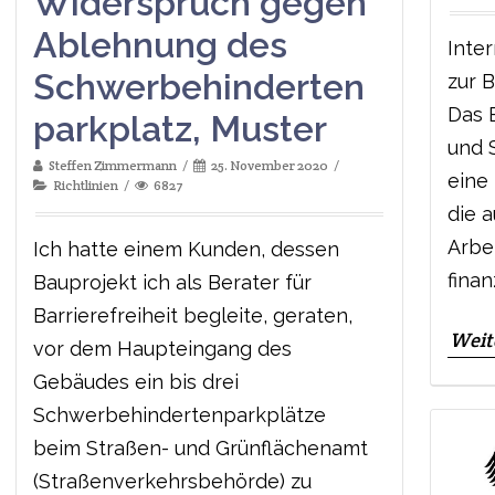
Widerspruch gegen
Ablehnung des
Inte
Schwerbehinderten
zur 
Das 
parkplatz, Muster
und 
Steffen Zimmermann
25. November 2020
eine 
Richtlinien
6827
die 
Arbe
Ich hatte einem Kunden, dessen
finan
Bauprojekt ich als Berater für
Barrierefreiheit begleite, geraten,
Weit
vor dem Haupteingang des
Gebäudes ein bis drei
Schwerbehindertenparkplätze
beim Straßen- und Grünflächenamt
(Straßenverkehrsbehörde) zu