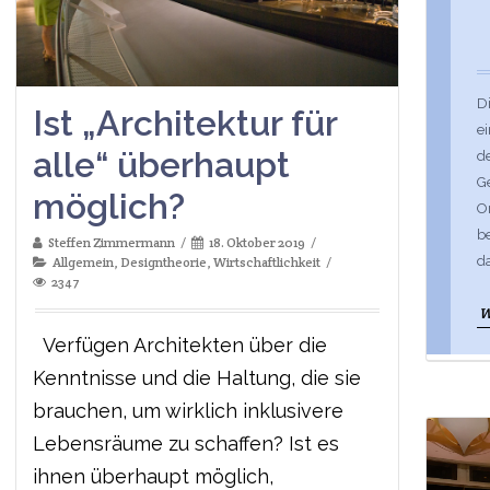
D
Ist „Architektur für
ei
alle“ überhaupt
d
G
möglich?
O
b
Steffen Zimmermann
18. Oktober 2019
da
Allgemein
,
Designtheorie
,
Wirtschaftlichkeit
2347
W
Verfügen Architekten über die
Kenntnisse und die Haltung, die sie
brauchen, um wirklich inklusivere
Lebensräume zu schaffen? Ist es
ihnen überhaupt möglich,