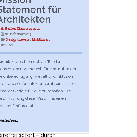
Statement für
Architekten
Steffen Zimmermann
18. Februar 2019
Designtheorie
,
Richtlinien
1602
chitekten setzen sich als Teil der
enschlichen Wertewelt für eine Kultur der
eichberechtigung, Vielfalt und Inklusion
nnerhalb des Architektenberufs ein, um ein
sseres Umfeld für alle zu schaffen. Die
rwirklichung dieser Vision hat einen
rekten Einfluss auf
eiterlesen