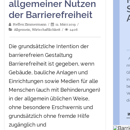
allgemeiner Nutzen
der Barrierefreiheit
Steffen Zimmermann
12. März 2019
Allgemein
,
Wirtschaftlichkeit
2406
Die grundsätzliche Intention der
barrierefreien Gestaltung
Ar
Barrierefreiheit ist gegeben, wenn
m
Gebäude, bauliche Anlagen und
Gl
i
Einrichtungen sowie Medien für alle
be
Menschen (auch mit Behinderungen)
Ve
in der allgemein üblichen Weise,
di
ohne besondere Erschwernis und
W
grundsätzlich ohne fremde Hilfe
zugänglich und