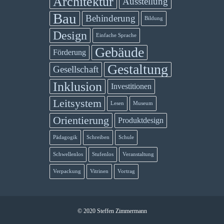
Architektur
Ausstellung
Bau
Behinderung
Bildung
Design
Einfache Sprache
Gebäude
Förderung
Gestaltung
Gesellschaft
Inklusion
Investitionen
Leitsystem
Lesen
Museum
Orientierung
Produktdesign
Pädagogik
Schreiben
Schule
Schwellenlos
Stufenlos
Veranstaltung
Verpackung
Vitrinen
Vortrag
© 2020 Steffen Zimmermann