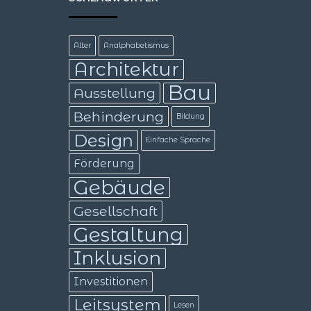
Alter
Analphabetismus
Architektur
Bau
Ausstellung
Behinderung
Bildung
Design
Einfache Sprache
Förderung
Gebäude
Gesellschaft
Gestaltung
Inklusion
Investitionen
Leitsystem
Lesen