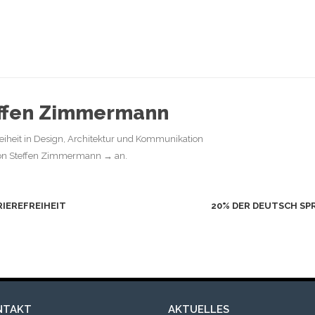
effen Zimmermann
reiheit in Design, Architektur und Kommunikation
 von Steffen Zimmermann
→
an.
IEREFREIHEIT
20% DER DEUTSCH SP
NTAKT
AKTUELLES