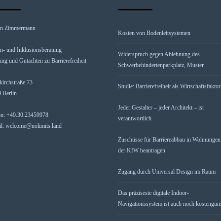
en Zimmermann
Kosten von Bodenleitsystemen
n- und Inklusionsberatung
Widerspruch gegen Ablehnung des
ung und Gutachten zu Barrierefreiheit
Schwerbehindertenparkplatz, Muster
kirchstraße 73
Studie: Barrierefreiheit als Wirtschaftsfaktor
 Berlin
Jeder Gestalter – jeder Architekt – ist
on: +49.30.23459978
verantwortlich
l: welcome@nolimits.land
Zuschüsse für Barriereabbau in Wohnungen
der KfW beantragen
Zugang durch Universal Design im Raum
Das präziseste digitale Indoor-
Navigationssystem ist auch noch kostengün