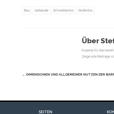
Bau
Gebäude
Schwellenlos
Stufenlos
Über St
Experte für Barrieref
Zeige alle Beiträge
Beitragsnavigation
←
DIMENSIONEN UND ALLGEMEINER NUTZEN DER BARR
SEITEN
KO