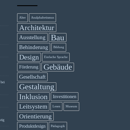
Alter
Analphabetismus
Architektur
Bau
Ausstellung
Behinderung
Bildung
Design
Einfache Sprache
Gebäude
Förderung
Gesellschaft
 bei
Gestaltung
Inklusion
Investitionen
Leitsystem
Lesen
Museum
Orientierung
stig
Produktdesign
Pädagogik